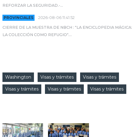
REFORZAR LA SEGURIDAD.-...
PROVINCIALES
2026-08-06 11:41:52
CIERRE DE LA MUESTRA DE NBCH : "LA ENCICLOPEDIA MÁGICA:
LA COLECCIÓN COMO REFUGIO"....
CATEGORIAS
Washington
Visas y trámites
Visas y trámites
Visas y trámites
Visas y trámites
Visas y trámites
FOTO NOTICIAS