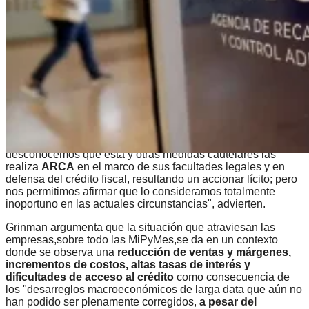
ARCA.
"Nos referimos en particular a la traba de embargos sobre
sumas a cobrar de sus clientes por los contribuyentes
afectados, clientes que son notificados para que retengan
los pagos y los depositen a favor de
ARCA
hasta completar
la suma embargada", indica la nota firmada por el titular de
la
CAC, Mario Grinman
, y el secretario
Ángel Machado
.
La Cámara critica los embargos impuestos por el organismo
estatal en el marco de acciones de cobro impulsivo. "No
desconocemos que esta y otras medidas cautelares las
realiza
ARCA
en el marco de sus facultades legales y en
defensa del crédito fiscal, resultando un accionar lícito; pero
nos permitimos afirmar que lo consideramos totalmente
inoportuno en las actuales circunstancias", advierten.
Grinman argumenta que la situación que atraviesan las
empresas,sobre todo las MiPyMes,se da en un contexto
donde se observa una
reducción de ventas y márgenes,
incrementos de costos, altas tasas de interés y
dificultades de acceso al crédito
como consecuencia de
los "desarreglos macroeconómicos de larga data que aún no
han podido ser plenamente corregidos,
a pesar del