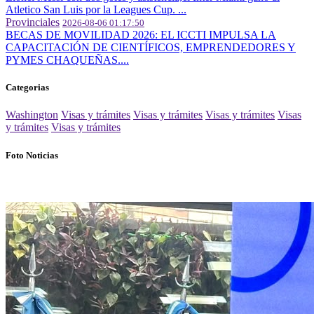
Atletico San Luis por la Leagues Cup. ...
Provinciales
2026-08-06 01:17:50
BECAS DE MOVILIDAD 2026: EL ICCTI IMPULSA LA
CAPACITACIÓN DE CIENTÍFICOS, EMPRENDEDORES Y
PYMES CHAQUEÑAS....
Categorias
Washington
Visas y trámites
Visas y trámites
Visas y trámites
Visas
y trámites
Visas y trámites
Foto Noticias