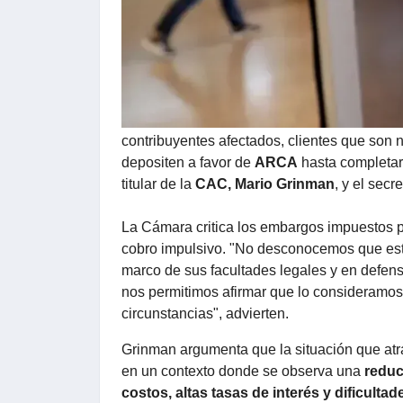
ARCA.
"Nos referimos en particular a la traba de 
contribuyentes afectados, clientes que son n
depositen a favor de
ARCA
hasta completar 
titular de la
CAC, Mario Grinman
, y el secr
La Cámara critica los embargos impuestos p
cobro impulsivo. "No desconocemos que esta
marco de sus facultades legales y en defensa 
nos permitimos afirmar que lo consideramos 
circunstancias", advierten.
Grinman argumenta que la situación que at
en un contexto donde se observa una
reduc
costos, altas tasas de interés y dificulta