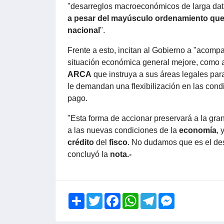
"desarreglos macroeconómicos de larga dat
a pesar del mayúsculo ordenamiento que 
nacional
".
Frente a esto, incitan al Gobierno a "acomp
situación económica general mejore, como alg
ARCA
que instruya a sus áreas legales par
le demandan una flexibilización en las cond
pago.
"Esta forma de accionar preservará a la gra
a las nuevas condiciones de la
economía
, 
crédito
del
fisco
. No dudamos que es el de
concluyó la
nota.-
Share
Twitter
Facebook
WhatsApp
Telegram
Messenger