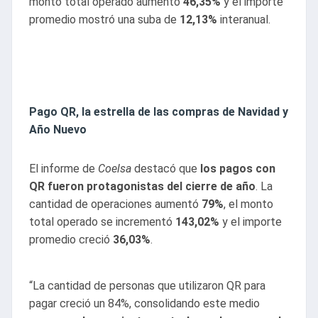
monto total operado aumentó
46,35%
y el importe
promedio mostró una suba de
12,13%
interanual.
Pago QR, la estrella de las compras de Navidad y
Año Nuevo
El informe de
Coelsa
destacó que
los pagos con
QR fueron protagonistas del cierre de año
. La
cantidad de operaciones aumentó
79%
, el monto
total operado se incrementó
143,02%
y el importe
promedio creció
36,03%
.
“La cantidad de personas que utilizaron QR para
pagar creció un 84%, consolidando este medio