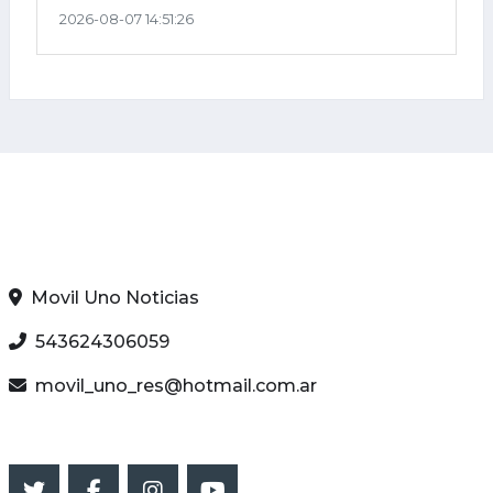
2026-08-07 14:51:26
INFO RADIO
Movil Uno Noticias
543624306059
movil_uno_res@hotmail.com.ar
SEGUINOS